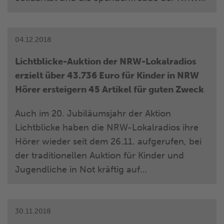
Lokalradio-Hörer besonders groß. Und so
freut sich die Hilfsaktion zusammen mit den
45 NRW-Lokalradios am Großen Lichtblicke-
04.12.2018
Spendentag über die tolle Summe von über
Lichtblicke-Auktion der NRW-Lokalradios
1,6 Millionen Euro. Hiermit unterstützt die
erzielt über 43.736 Euro für Kinder in NRW
Aktion Lichtblicke Kinder und Jugendliche in
Hörer ersteigern 45 Artikel für guten Zweck
NRW, die finanzielle Hilfe und eine neue
Chance dringend brauchen. Allein am
Auch im 20. Jubiläumsjahr der Aktion
heutigen Freitag, der bei den NRW-
Lichtblicke haben die NRW-Lokalradios ihre
Lokalradios ganz im Zeichen der guten Sache
Hörer wieder seit dem 26.11. aufgerufen, bei
steht, spendeten die Lokalfunk-Hörer bisher
der traditionellen Auktion für Kinder und
unglaubliche 700.000 Euro für den guten
Jugendliche in Not kräftig auf
Zweck (Stand: 14.45 Uhr).
außergewöhnliche Objekte und
Erlebnisgutscheine zu bieten. Gestern Abend
ging die Versteigerungsaktion nach einer
30.11.2018