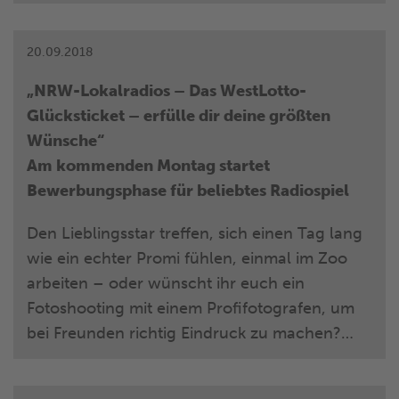
Produktion und On-Air-Promotion. Zudem
wird er seine langjährige Erfahrung im
Musikevent-Bereich in das Unternehmen
20.09.2018
einbringen.
„NRW-Lokalradios – Das WestLotto-
Glücksticket – erfülle dir deine größten
Wünsche“
Am kommenden Montag startet
Bewerbungsphase für beliebtes Radiospiel
Den Lieblingsstar treffen, sich einen Tag lang
wie ein echter Promi fühlen, einmal im Zoo
arbeiten – oder wünscht ihr euch ein
Fotoshooting mit einem Profifotografen, um
bei Freunden richtig Eindruck zu machen?
Jeder hat bestimmt den einen unerfüllten
Wunsch. Die NRW-Lokalradios können ihn