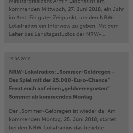
Ministerpräsident Armin Laschet ist am
Spitze aller klassischen Radioangebote in
kommenden Mittwoch, 27. Juni 2018, ein Jahr
Deutschland.
im Amt. Ein guter Zeitpunkt, um den NRW-
Lokalradios ein Interview zu geben. Mit dem
Leiter des Landtagsstudios der NRW-
Lokalradios, José Narciandi, sprach der NRW-
Ministerpräsident in Düsseldorf u. a. über
Folgendes:
19.06.2018
NRW-Lokalradios: „Sommer-Geldregen –
Das Spiel mit der 25.000-Euro-Chance“
Freut euch auf einen „geldverregneten“
Sommer ab kommenden Montag
Der „Sommer-Geldregen ist wieder da! Am
kommenden Montag, 25. Juni 2018, startet
bei den NRW-Lokalradios das beliebte