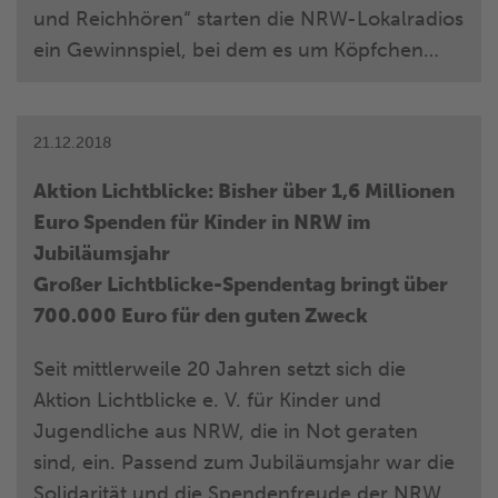
und Reichhören“ starten die NRW-Lokalradios
ein Gewinnspiel, bei dem es um Köpfchen
und Kohle geht. Vom 7. Januar bis 15. Februar
2019 winkt mehrmals täglich bares Geld, das
einigen Hörern den Start ins neue Jahr
21.12.2018
versüßen wird. Die Cash-Kiste ist bei jeder
Aktion Lichtblicke: Bisher über 1,6 Millionen
Spielrunde prall gefüllt mit Dingen aus dem
Euro Spenden für Kinder in NRW im
Alltag – große und kleine Sachen, teure und
Jubiläumsjahr
preiswerte. Pro Spielrunde winken den
Großer Lichtblicke-Spendentag bringt über
Gewinnern max. 5.000 Euro Bargeld.
700.000 Euro für den guten Zweck
Seit mittlerweile 20 Jahren setzt sich die
Aktion Lichtblicke e. V. für Kinder und
Jugendliche aus NRW, die in Not geraten
sind, ein. Passend zum Jubiläumsjahr war die
Solidarität und die Spendenfreude der NRW-