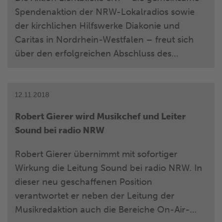
Spendenaktion der NRW-Lokalradios sowie
der kirchlichen Hilfswerke Diakonie und
Caritas in Nordrhein-Westfalen – freut sich
über den erfolgreichen Abschluss des
Geschäftsjahrs 2017/2018: Bis zum 30.09.2018
gingen über 3,8 Mio. Euro auf dem
Spendenkonto der NRW-Hilfsaktion ein.
12.11.2018
Robert Gierer wird Musikchef und Leiter
Sound bei radio NRW
Robert Gierer übernimmt mit sofortiger
Wirkung die Leitung Sound bei radio NRW. In
dieser neu geschaffenen Position
verantwortet er neben der Leitung der
Musikredaktion auch die Bereiche On-Air-