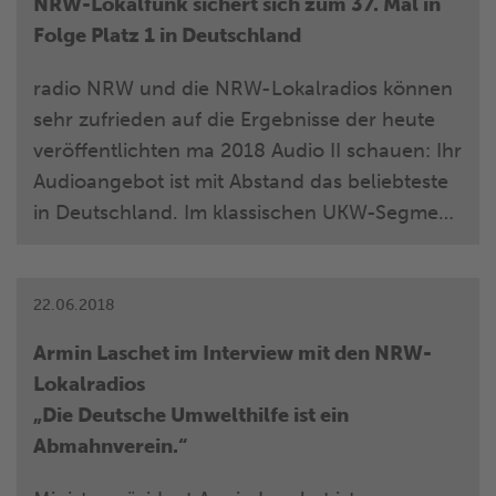
NRW-Lokalfunk sichert sich zum 37. Mal in
könnt ihr euch bereits ab Montag, 27. August.
Folge Platz 1 in Deutschland
Mit ein bisschen Glück wird eure Rechnung in
den nächsten Wochen auswählt und ihr
radio NRW und die NRW-Lokalradios können
bekommt den entsprechenden Betrag
sehr zufrieden auf die Ergebnisse der heute
erstattet.
veröffentlichten ma 2018 Audio II schauen: Ihr
Audioangebot ist mit Abstand das beliebteste
in Deutschland. Im klassischen UKW-Segment
kommen die NRW-Lokalradios auf eine
Tagesreichweite von 4,993 Mio. Hörern
(Hörer gestern, Mo.-Fr., Basis
22.06.2018
Deutschsprachige 14+) und eine
Armin Laschet im Interview mit den NRW-
Bruttoreichweite von 1,680 Mio. Hörern in der
Lokalradios
werberelevanten Durchschnittsstunde (6.00
„Die Deutsche Umwelthilfe ist ein
bis 18.00 Uhr, Mo.-Fr., Basis Deutschsprachige
Abmahnverein.“
14 +). Damit setzen sich radio NRW und der
NRW-Lokalfunk zum 37. Mal in Folge an die