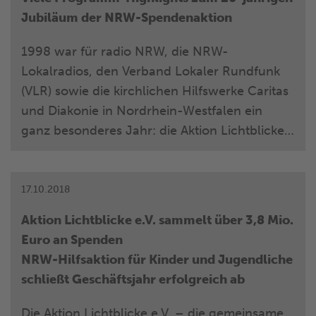
NRW-Landtag statt. Hier einige Auszüge aus
Jubiläum der NRW-Spendenaktion
dem Interview:
1998 war für radio NRW, die NRW-
Lokalradios, den Verband Lokaler Rundfunk
(VLR) sowie die kirchlichen Hilfswerke Caritas
und Diakonie in Nordrhein-Westfalen ein
ganz besonderes Jahr: die Aktion Lichtblicke
wurde aus der Taufe gehoben. Die Hilfsaktion
unterstützt benachteiligte Kinder, Jugendliche
und Familien aus NRW und hilft in Notlagen
17.10.2018
weiter.
Aktion Lichtblicke e.V. sammelt über 3,8 Mio.
Euro an Spenden
NRW-Hilfsaktion für Kinder und Jugendliche
schließt Geschäftsjahr erfolgreich ab
Die Aktion Lichtblicke e.V. – die gemeinsame