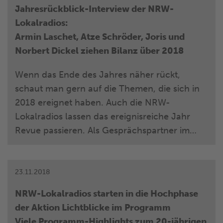
Woche sehr erfolgreich zu Ende: Für
Jahresrückblick-Interview der NRW-
insgesamt 45 Artikel boten die NRW-
Lokalradios:
Lokalradio-Hörer eindrucksvolle
Armin Laschet, Atze Schröder, Joris und
Norbert Dickel ziehen Bilanz über 2018
Wenn das Ende des Jahres näher rückt,
schaut man gern auf die Themen, die sich in
2018 ereignet haben. Auch die NRW-
Lokalradios lassen das ereignisreiche Jahr
Revue passieren. Als Gesprächspartner im
Jahresrückblick-Interview für die NRW-
Lokalradios freute sich Nachrichtenchef Marc
Weiß über Ministerpräsident Armin Laschet,
23.11.2018
Comedian Atze Schröder, BVB-Legende
NRW-Lokalradios starten in die Hochphase
Norbert Dickel und Singer und Songwriter
der Aktion Lichtblicke im Programm
Joris. Das Interview fand gestern Abend im
Viele Programm-Highlights zum 20-jährigen