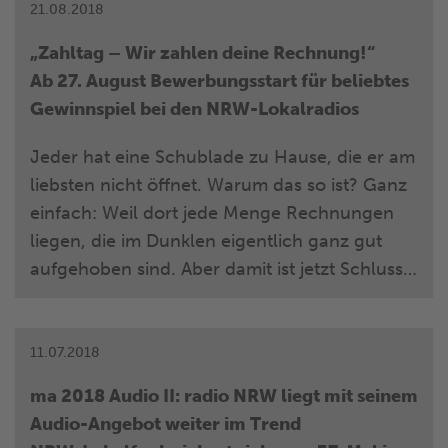
wahrmachen: Beim beliebten Radiospiel
21.08.2018
„NRW-Lokalradios – Das WestLotto-
„Zahltag – Wir zahlen deine Rechnung!“
Glücksticket – erfülle dir deine größten
Ab 27. August Bewerbungsstart für beliebtes
Wünsche“ können die Träume der NRW-
Gewinnspiel bei den NRW-Lokalradios
Lokalradio-Hörer ab dem 24. September 2018
Wirklichkeit werden.
Jeder hat eine Schublade zu Hause, die er am
liebsten nicht öffnet. Warum das so ist? Ganz
einfach: Weil dort jede Menge Rechnungen
liegen, die im Dunklen eigentlich ganz gut
aufgehoben sind. Aber damit ist jetzt Schluss
– Schublade auf und Rechnungen raus. Von
Montag, 3. September, bis Samstag, 29.
September 2018, kümmern sich die NRW-
11.07.2018
Lokalradios beim beliebten Radiospiel
ma 2018 Audio II: radio NRW liegt mit seinem
„Zahltag – Wir zahlen deine Rechnung“ um
Audio-Angebot weiter im Trend
eure ungeliebten Rechnungen. Bewerben