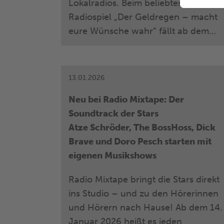
Lokalradios. Beim beliebten
Radiospiel „Der Geldregen – macht
eure Wünsche wahr“ fällt ab dem
kommenden Montag, 13. April 2026,
wieder bares Geld vom
Radiohimmel. Bis zum 22. Mai 2026
13.01.2026
können die Hörerinnen und Hörer
Neu bei Radio Mixtape: Der
mit diesem Spiel ihr strapaziertes
Soundtrack der Stars
Budget mit ein bisschen Glück
Atze Schröder, The BossHoss, Dick
entlasten.
Brave und Doro Pesch starten mit
eigenen Musikshows
Radio Mixtape bringt die Stars direkt
ins Studio – und zu den Hörerinnen
und Hörern nach Hause! Ab dem 14.
Januar 2026 heißt es jeden