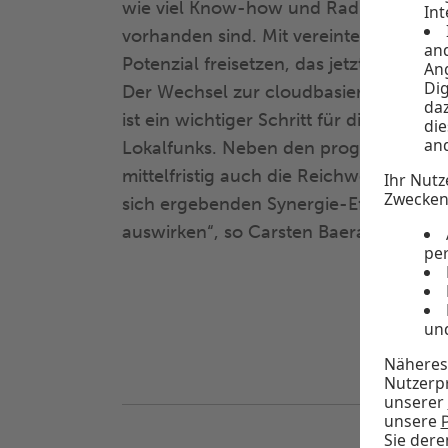
wie viel Know-how und Radio-Erfahr
vorhanden sind. Mit vereinten Kräften
Potenzial freisetzen, das jetzt allen B
Der Wechsel zur cloudbasierten modu
ist ein wichtiger Schritt für die Zukunf
Lokalfunks. Neben den programmlichen
mittelfristig auch die Reichweite steig
sich ergebenden Synergie-Effekte zudem
auswirken“, so Carsten Baera.