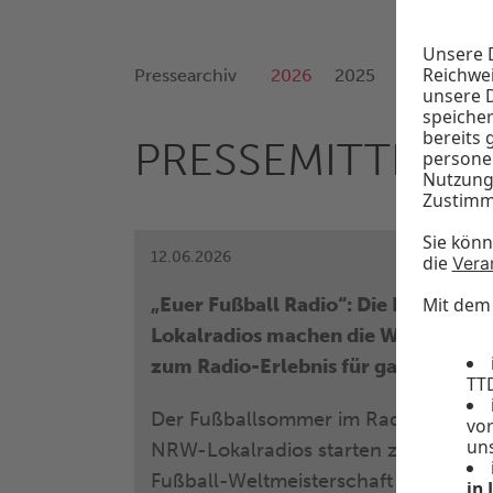
Pressearchiv
2026
2025
2024
202
PRESSEMITTEILU
12.06.2026
„Euer Fußball Radio“: Die NRW-
Lokalradios machen die WM 2026
zum Radio-Erlebnis für ganz NRW
Der Fußballsommer im Radio: Die
NRW-Lokalradios starten zur
Fußball-Weltmeisterschaft 2026, die