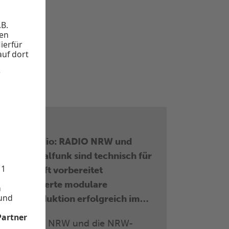
26.05.2026
Smart Radio: RADIO NRW und
NRW-Lokalfunk sind technisch für
die Zukunft vorbereitet
Cloudbasierte modulare
Radioproduktion erfolgreich im
Einsatz
Für RADIO NRW und die NRW-