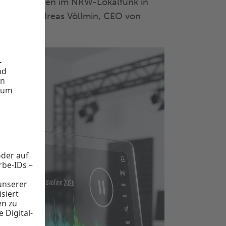
nforderungen im NRW-Lokalfunk in
ren“, so Andreas Völlmin, CEO von