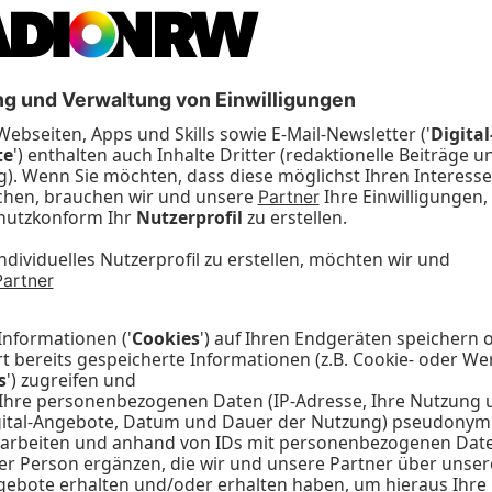
auch zukünftige neue A
hrzeiten oder
Smart Radio zu integrie
en Technik findet das
DANEXiS.
okalradios statt, so
Sendestunde
 vor Ort liegt.
hkeit, in jeder
okale Trailer und
sher im sogenannten 10-
 Das stärkt ebenfalls
rogramme und erhöht die
.
Manager und stellv.
der neuen Sendetechnik:
 Radio-Projektes zeigt,