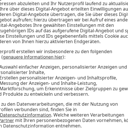
ung im NRW-Lokalfunk
 konnten wir ein enormes
eteiligten zugutekommt.
laren Radioproduktion
tsfähigkeit des NRW-
 Vorteilen, die
ern sollen, werden die
 wirtschaftlich positiv