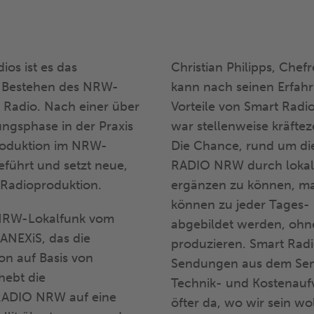
os ist es das
Christian Philipps, Chef
it Bestehen des NRW-
kann nach seinen Erfahr
 Radio. Nach einer über
Vorteile von Smart Rad
ngsphase in der Praxis
war stellenweise kräftez
produktion im NRW-
Die Chance, rund um d
eführt und setzt neue,
RADIO NRW durch lokale
 Radioproduktion.
ergänzen zu können, ma
können zu jeder Tages- 
 NRW-Lokalfunk vom
abgebildet werden, ohn
NEXiS, das die
produzieren. Smart Rad
on auf Basis von
Sendungen aus dem Sen
hebt die
Technik- und Kostenaufw
ADIO NRW auf eine
öfter da, wo wir sein wol