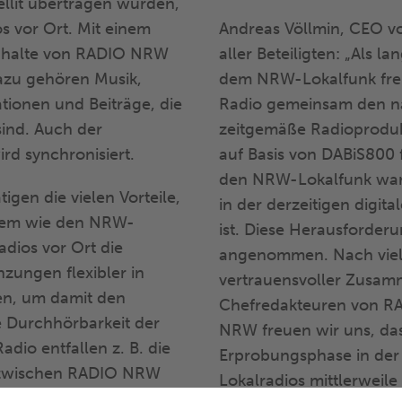
ellit übertragen wurden,
s vor Ort. Mit einem
Andreas Völlmin, CEO vo
Inhalte von RADIO NRW
aller Beteiligten: „Als 
Dazu gehören Musik,
dem NRW-Lokalfunk freue
tionen und Beiträge, die
Radio gemeinsam den nä
sind. Auch der
zeitgemäße Radioproduk
rd synchronisiert.
auf Basis von DABiS800 
den NRW-Lokalfunk war e
igen die vielen Vorteile,
in der derzeitigen digita
stem wie den NRW-
ist. Diese Herausforder
dios vor Ort die
angenommen. Nach viel
zungen flexibler in
vertrauensvoller Zusam
n, um damit den
Chefredakteuren von RA
e Durchhörbarkeit der
NRW freuen wir uns, da
dio entfallen z. B. die
Erprobungsphase in der 
l zwischen RADIO NRW
Lokalradios mittlerweile s
n. Die Wechsel im