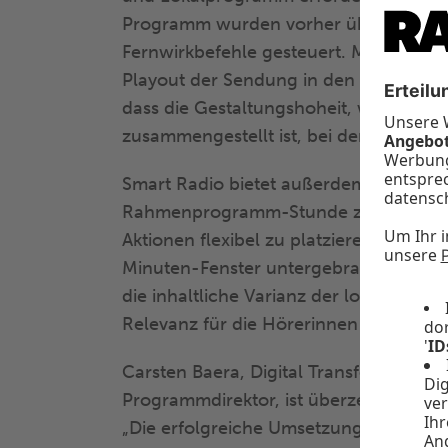
Programm wurden vorher über feste U
Fernwirkbefehle gesteuert. Mit der neu
Playout der Sendung in den einzelnen L
dass die Gestaltungshoheit, wie eine 
zusammengestellt ist, bei den Stationen
Smart Radio bietet außerdem die Möglic
Rahmenprogramm-Stunde zusätzliche l
Aktionen flexibel zu platzieren, die bi
Minuten-Fenster untergebracht wurden.
die inhaltliche Varianz der lokalen P
Relevanz für die Hörerinnen und Hörer
Carsten Baera, Digital Transformation 
Programmdirektor, ist überzeugt von 
„Die erfolgreiche Umsetzung des Smart