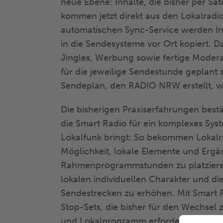
neue Ebene: Inhalte, die bisher per Sat
kommen jetzt direkt aus den Lokalradio
automatischen Sync-Service werden 
in die Sendesysteme vor Ort kopiert. 
Jingles, Werbung sowie fertige Modera
für die jeweilige Sendestunde geplant 
Sendeplan, den RADIO NRW erstellt, wi
Die bisherigen Praxiserfahrungen bestät
die Smart Radio für ein komplexes Sy
Lokalfunk bringt: So bekommen Lokalra
Möglichkeit, lokale Elemente und Ergän
Rahmenprogrammstunden zu platziere
lokalen individuellen Charakter und di
Sendestrecken zu erhöhen. Mit Smart Ra
Stop-Sets, die bisher für den Wechse
und Lokalprogramm erforderlich ware