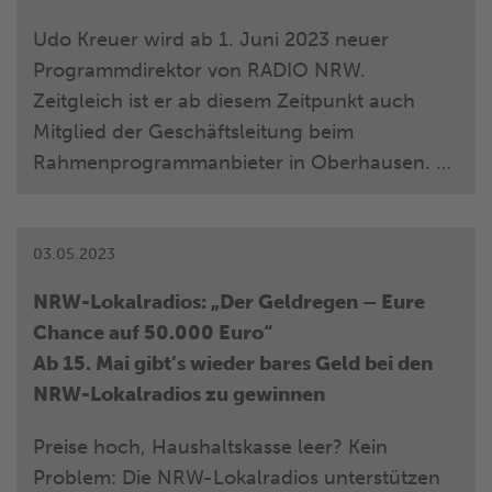
seine Spaß-Anrufe sind mittlerweile berühmt
berüchtigt. Im Jubiläumsjahr lässt Jürgen
Udo Kreuer wird ab 1. Juni 2023 neuer
Bangert Elvis Eifel – den Meister des
Programmdirektor von RADIO NRW.
gepflegten Telefonstreichts – gerne auf der
Zeitgleich ist er ab diesem Zeitpunkt auch
Bühne von der Kette. Es gilt dabei die goldene
Mitglied der Geschäftsleitung beim
Regel: „Wer im Publikum sitzt, ist im
Rahmenprogrammanbieter in Oberhausen. Er
geschützten Bereich und kann in diesem
folgt in dieser Position auf Thomas Rump.
Moment nicht zu Hause angerufen werden“.
03.05.2023
NRW-Lokalradios: „Der Geldregen – Eure
Chance auf 50.000 Euro“
Ab 15. Mai gibt’s wieder bares Geld bei den
NRW-Lokalradios zu gewinnen
Preise hoch, Haushaltskasse leer? Kein
Problem: Die NRW-Lokalradios unterstützen