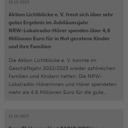
19.10.2023
Aktion Lichtblicke e. V. freut sich über sehr
gutes Ergebnis im Jubiläumsjahr
NRW-Lokalradio-Hörer spenden über 4,6
Millionen Euro für in Not geratene Kinder
und ihre Familien
Die Aktion Lichtblicke e. V. konnte im
Geschäftsjahr 2022/2023 wieder zahlreichen
Familien und Kindern helfen: Die NRW-
Lokalradio-Hörerinnen und Hörer spendeten
mehr als 4,6 Millionen Euro für die gute
Sache, so dass das Spendenjahr, das am 30.
September 2023 endete, ein sehr
erfolgreiches war.
11.10.2023