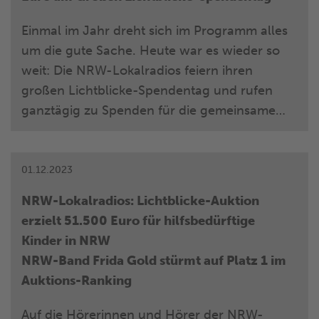
viel, da findet man ja jeden Tag massenweise
tolle Geschichten. Und seien wir mal ehrlich:
Einmal im Jahr dreht sich im Programm alles
„In Paris gilt Essen doch als Stadt der Liebe.“
um die gute Sache. Heute war es wieder so
weit: Die NRW-Lokalradios feiern ihren
großen Lichtblicke-Spendentag und rufen
ganztägig zu Spenden für die gemeinsame
Aktion Lichtblicke e. V. auf. Passend zum 25.
Jubiläum der Hilfsaktion für in Not geratene
Kinder und Jugendliche in NRW haben sich
01.12.2023
die Hörerinnen und Hörer wieder mächtig ins
NRW-Lokalradios: Lichtblicke-Auktion
Zeug gelegt und viele kleine und große
erzielt 51.500 Euro für hilfsbedürftige
Beträge für die gute Sache gespendet. Die
Kinder in NRW
Spendensumme kann sich sehen lassen: Über
NRW-Band Frida Gold stürmt auf Platz 1 im
1,2 Million Euro sind allein heute
Auktions-Ranking
zusammengekommen. Die Spendensumme
insgesamt erhöht sich damit auf über 2,2
Auf die Hörerinnen und Hörer der NRW-