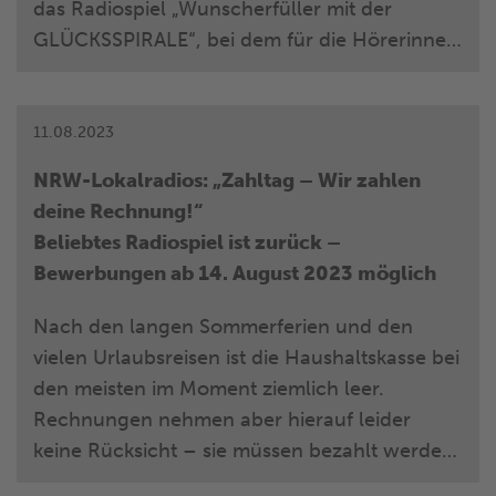
das Radiospiel „Wunscherfüller mit der
GLÜCKSSPIRALE“, bei dem für die Hörerinnen
und Hörer jede Menge Herzenswünsche wahr
werden können. Bis zum 7. Oktober 2023
erfüllen die NRW-Lokalradios von montags
11.08.2023
bis samstags (Sonn- und Feiertage sind
NRW-Lokalradios: „Zahltag – Wir zahlen
ausgenommen) die kleinen und großen
deine Rechnung!“
Wünsche ihrer Hörer.
Beliebtes Radiospiel ist zurück –
Bewerbungen ab 14. August 2023 möglich
Nach den langen Sommerferien und den
vielen Urlaubsreisen ist die Haushaltskasse bei
den meisten im Moment ziemlich leer.
Rechnungen nehmen aber hierauf leider
keine Rücksicht – sie müssen bezahlt werden,
ohne Wenn und Aber. Daher unterstützen die