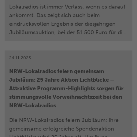
Millionen Euro (Stand: 16.00 Uhr).
Lokalradios ist immer Verlass, wenn es darauf
ankommt. Das zeigt sich auch beim
eindrucksvollen Ergebnis der diesjährigen
Jubiläumsauktion, bei der 51.500 Euro für die
Aktion Lichtblicke erzielt wurden, 7.500 Euro
mehr als im letzten Jahr. Seit Montag konnten
die NRW-Lokalradio-Hörer auf 57
24.11.2023
außergewöhnliche Objekte und Erlebnis-
NRW-Lokalradios feiern gemeinsam
Gutscheine, die es so in keinem Shop zu
Jubiläum: 25 Jahre Aktion Lichtblicke –
kaufen gibt, steigern. Auf Platz 1 im Auktions-
Attraktive Programm-Highlights sorgen für
Ranking schaffte es eine Band aus NRW: Für
stimmungsvolle Vorweihnachtszeit bei den
ein privates Wohnzimmer-Konzert von Frida
NRW-Lokalradios
Gold mit max. 50 Freunden zahlte der
Höchstbietende beeindruckende 10.000 Euro.
Die NRW-Lokalradios feiern Jubiläum: Ihre
gemeinsame erfolgreiche Spendenaktion