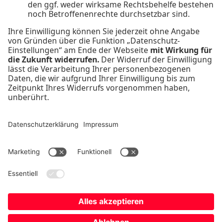
Telefon:
0208/85 87-133
Fax:
0208/85 87-119
E-Mail:
presse@radionrw.de
Kontakt
Impressum
Datenschutz