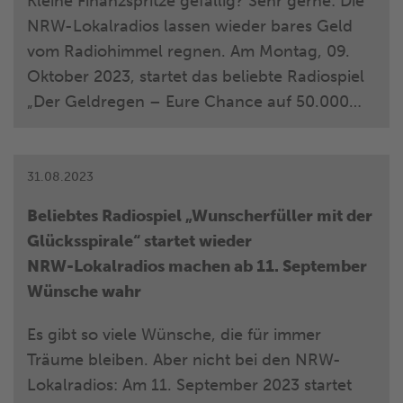
Kleine Finanzspritze gefällig? Sehr gerne: Die
NRW-Lokalradios lassen wieder bares Geld
vom Radiohimmel regnen. Am Montag, 09.
Oktober 2023, startet das beliebte Radiospiel
„Der Geldregen – Eure Chance auf 50.000
Euro“ in die Herbst-Runde. Bis zum 17.
November 2023 können die Hörerinnen und
Hörer der NRW-Lokalradios auf einen
31.08.2023
wohltuenden Geldsegen hoffen und ihre
Beliebtes Radiospiel „Wunscherfüller mit der
Haushaltskasse mit bis zu 50.000 Euro
Glücksspirale“ startet wieder
auffüllen.
NRW-Lokalradios machen ab 11. September
Wünsche wahr
Es gibt so viele Wünsche, die für immer
Träume bleiben. Aber nicht bei den NRW-
Lokalradios: Am 11. September 2023 startet