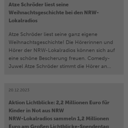
Atze Schröder liest seine
Weihnachtsgeschichte bei den NRW-
Lokalradios
Atze Schröder liest seine ganz eigene
Weihnachtsgeschichte! Die Hörerinnen und
Hörer der NRW-Lokalradios können sich auf
eine schöne Bescherung freuen. Comedy-
Juwel Atze Schröder stimmt die Hörer an
Heiligabend ganz exklusiv mit seiner ganz
persönlichen Version von Charles Dickens „A
Christmas Carol“ ein. Es ist das 24. Türchen an
20.12.2023
seinem Atzeventskalender, der schon seit
Aktion Lichtblicke: 2,2 Millionen Euro für
Anfang der Adventszeit für Stimmung im
Kinder in Not aus NRW
Programm sorgt. Für Ruhrpott-Legende Atze
NRW-Lokalradios sammeln 1,2 Millionen
ist das reine Ehrensache: „In NRW passiert so
Euro am Großen Lichtblicke-Spendentag