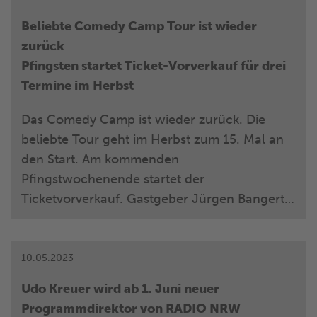
erreichen die NRW-Lokalradios gemeinsam
Beliebte Comedy Camp Tour ist wieder
6,183 Mio. Hörer pro Tag (Mo.-Fr.). In der
zurück
werberelevanten Zielgruppe 14-49 kommt
Pfingsten startet Ticket-Vorverkauf für drei
der NRW-Lokalfunk auf 2,952 Mio.
Termine im Herbst
Hörer/User (RADIO NRW Audio Total, Hörer
pro Tag, Mo.-Fr.). Mit diesem Ergebnis sind
Das Comedy Camp ist wieder zurück. Die
RADIO NRW und die NRW-Lokalradios
beliebte Tour geht im Herbst zum 15. Mal an
unangefochten bundesweiter Marktführer.
den Start. Am kommenden
Pfingstwochenende startet der
Ticketvorverkauf. Gastgeber Jürgen Bangert
freut sich darauf, sein treues Publikum im
Comedy Camp durch lustige Abende zu
führen und jede Menge Spaß zu machen. Als
10.05.2023
Telefonschreck Elvis Eifel kennt man ihn in
Udo Kreuer wird ab 1. Juni neuer
NRW seit 20 Jahren aus dem Lokalradio –
Programmdirektor von RADIO NRW