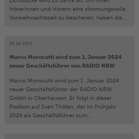
Lichtblicke wird 25 Jahre alt. Um ihren
Hörerinnen und Hörern eine stimmungsvolle
Vorweihnachtszeit zu bescheren, haben die
NRW-Lokalradios auch in diesem Jahr wieder
viele Programm-Highlights kreiert und starten
damit ab dem Wochenende in die Hochphase
20.10.2023
der Spendensaison. Mit dabei sind zwei Neu-
Marco Morocutti wird zum 1. Januar 2024
Auflagen des beliebten 0-Euro-Scheins in der
neuer Geschäftsführer von RADIO NRW
Jubiläums-Edition, die Lichtblicke-Auktion,
eine Weihnachtsshow im Dezember mit vielen
Marco Morocutti wird zum 1. Januar 2024
Top-Acts sowie viele berührende Geschichten
neuer Geschäftsführer der RADIO NRW
über Betroffene und Hörerinnen und Hörer,
GmbH in Oberhausen. Er folgt in dieser
die sich für diese in Not geratenen Kinder und
Position auf Sven Thölen, der im Frühjahr
Jugendliche in NRW sowie ihre Familien
2024 als Geschäftsführer zum
engagieren.
Audiovermarkter RMS nach Hamburg
wechselt.