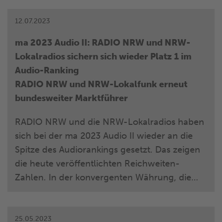
NRW-Lokalradios ihre Hörerinnen und Hörer
in den nächsten Wochen wieder tatkräftig:
12.07.2023
Vom 21. August bis zum 8. September 2023
ma 2023 Audio II: RADIO NRW und NRW-
kümmern sich die NRW-Lokalradios beim
Lokalradios sichern sich wieder Platz 1 im
beliebten Radiospiel „Zahltag – Wir zahlen
Audio-Ranking
deine Rechnung!“ um die ungeliebten
RADIO NRW und NRW-Lokalfunk erneut
Beträge, die bei ihren Hörern aufgelaufen
bundesweiter Marktführer
sind.
RADIO NRW und die NRW-Lokalradios haben
sich bei der ma 2023 Audio II wieder an die
Spitze des Audiorankings gesetzt. Das zeigen
die heute veröffentlichten Reichweiten-
Zahlen. In der konvergenten Währung, die
RADIO NRW Audio Total, die sämtliche
terrestrischen und digitalen Angebote des
NRW-Lokalfunks in einem Wert bündelt,
25.05.2023